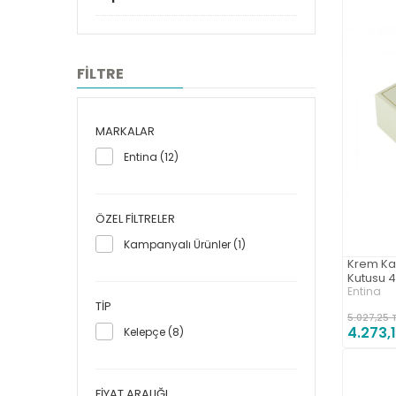
FİLTRE
MARKALAR
Entina (12)
ÖZEL FILTRELER
Kampanyalı Ürünler (1)
Krem Kar
Kutusu 
Entina
TIP
5.027,25 
4.273,
Kelepçe (8)
FIYAT ARALIĞI