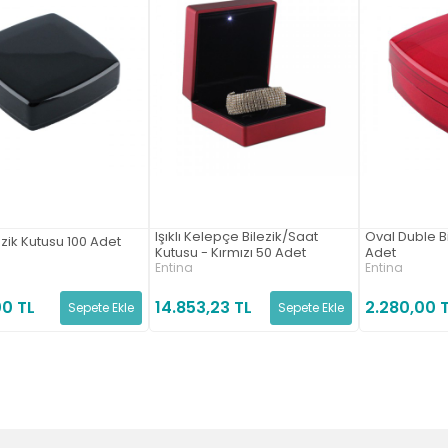
Işıklı Kelepçe Bilezik/Saat
Oval Duble Bi
ezik Kutusu 100 Adet
Kutusu - Kırmızı 50 Adet
Adet
Entina
Entina
00 TL
14.853,23 TL
2.280,00 
Sepete Ekle
Sepete Ekle