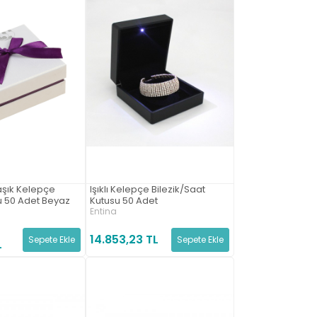
aşık Kelepçe
Işıklı Kelepçe Bilezik/Saat
su 50 Adet Beyaz
Kutusu 50 Adet
Entina
14.853,23 TL
Sepete Ekle
Sepete Ekle
L