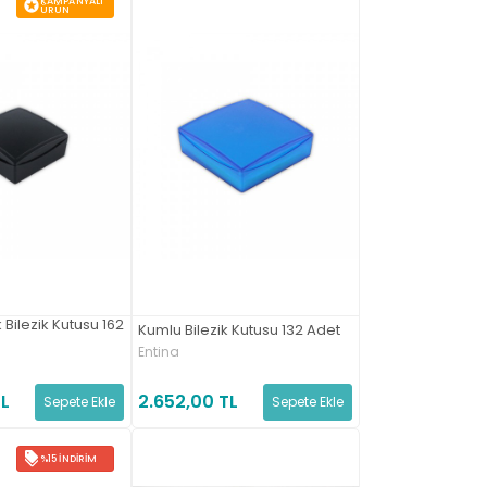
KAMPANYALI
ÜRÜN
Bilezik Kutusu 162
Kumlu Bilezik Kutusu 132 Adet
Entina
2.652,00 TL
TL
Sepete Ekle
Sepete Ekle
%15 İNDIRIM