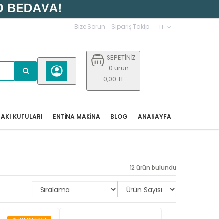
Bize Sorun
Sipariş Takip
TL
SEPETİNİZ
0 ürün -
0,00 TL
AKI KUTULARI
ENTİNA MAKİNA
BLOG
ANASAYFA
12 ürün bulundu