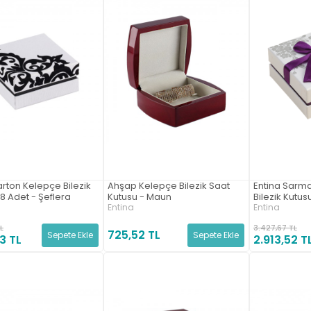
arton Kelepçe Bilezik
Ahşap Kelepçe Bilezik Saat
Entina Sarm
8 Adet - Şeflera
Kutusu - Maun
Bilezik Kutu
Entina
Entina
L
3.427,67 TL
725,52 TL
Sepete Ekle
Sepete Ekle
3 TL
2.913,52 T