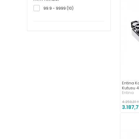
99.9 - 9999 (10)
Entina K
Kutusu 4
Entina
4.250,31 T
3.187,7