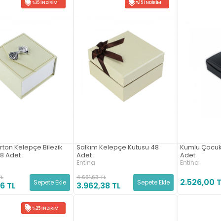
%15 İNDIRIM
%15 İNDIRIM
ton Kelepçe Bilezik
Salkım Kelepçe Kutusu 48
Kumlu Çocuk 
48 Adet
Adet
Adet
Entina
Entina
TL
4.661,63 TL
2.526,00 
Sepete Ekle
Sepete Ekle
16 TL
3.962,38 TL
%25 İNDIRIM