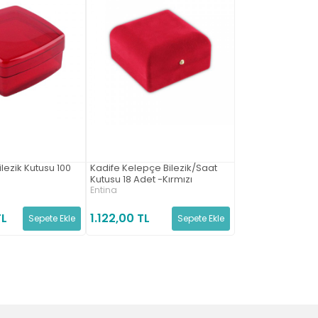
lezik Kutusu 100
Kadife Kelepçe Bilezik/Saat
Kutusu 18 Adet -Kırmızı
Entina
TL
1.122,00 TL
Sepete Ekle
Sepete Ekle