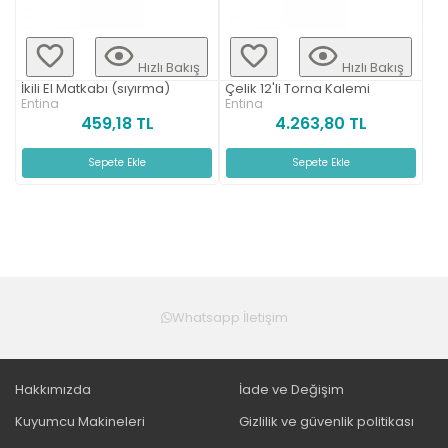
Hızlı Bakış
Hızlı Bakış
İkili El Matkabı (sıyırma)
Çelik 12'li Torna Kalemi
Entina
Entina
459,18 TL
4.263,80 TL
Sepete Ekle
Sepete Ekle
Whatsapp İletişim
Hakkımızda
İade ve Değişim
Kuyumcu Makineleri
Gizlilik ve güvenlik politikası