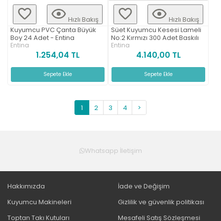
Hızlı Bakış
Hızlı Bakış
Kuyumcu PVC Çanta Büyük
Süet Kuyumcu Kesesi Lameli
Boy 24 Adet - Entina
No:2 Kırmızı 300 Adet Baskılı
Entina
Entina
1.254,04 TL
4.140,00 TL
Sepete Ekle
Sepete Ekle
1
2
3
4
>
Whatsapp İletişim
Hakkımızda
İade ve Değişim
Kuyumcu Makineleri
Gizlilik ve güvenlik politikası
Toptan Takı Kutuları
Mesafeli Satış Sözleşmesi