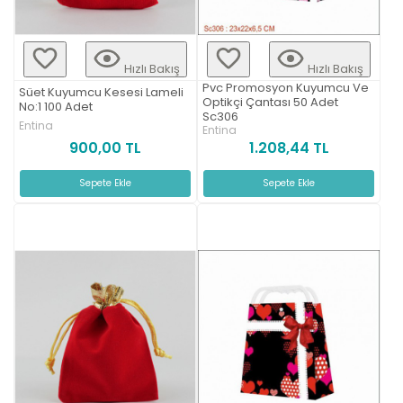
Hızlı Bakış
Hızlı Bakış
Pvc Promosyon Kuyumcu Ve
Süet Kuyumcu Kesesi Lameli
Optikçi Çantası 50 Adet
No:1 100 Adet
Sc306
Entina
Entina
900,00 TL
1.208,44 TL
Sepete Ekle
Sepete Ekle