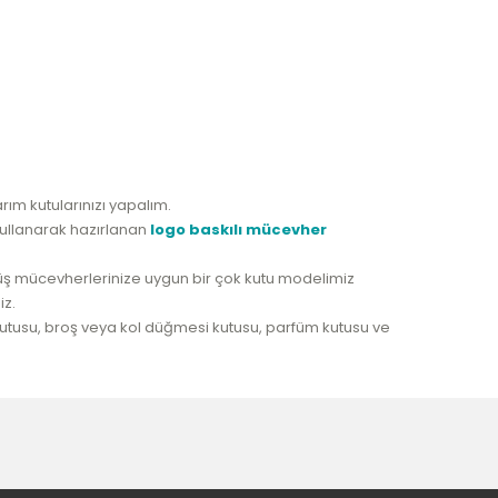
arım kutularınızı yapalım.
kullanarak hazırlanan
logo baskılı mücevher
 gümüş mücevherlerinize uygun bir çok kutu modelimiz
iz.
h kutusu, broş veya kol düğmesi kutusu, parfüm kutusu ve