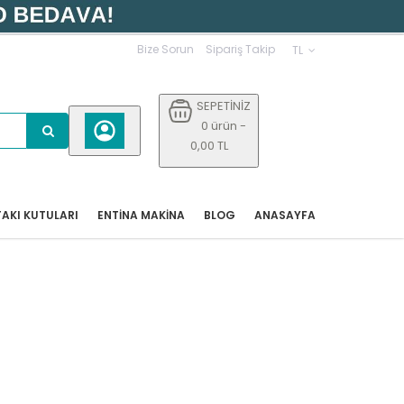
Bize Sorun
Sipariş Takip
TL
SEPETİNİZ
0 ürün -
0,00 TL
AKI KUTULARI
ENTİNA MAKİNA
BLOG
ANASAYFA