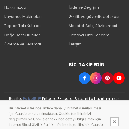
Hakkımızda
İade ve Değişim
Kuyumcu Makineleri
Gizlilik ve güvenlik politikası
Toptan Takı Kutuları
Mesafeli Satış Sözleşmesi
Doğa Dostu Kutular
Firmaya Özel Tasarım
Ödeme ve Teslimat
İletişim
BIZI TAKIP EDIN
Bu site,
PobolEti®
Entegre E-ticaret Sistemi ile hazırlanmıştır.
Bu internet sitesinde sizlere daha iyi hizmet sunulabilmesi
için Cookieler kullanılmaktadır. Cookie tercihlerinizi
değiştirmek ve Cookieler hakkında detaylı bilgi almak için
İnternet Sitesi Gizlilik Politikası’nı inceleyebilirsiniz. Cookie