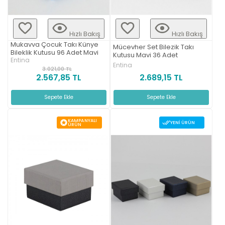
Hızlı Bakış
Hızlı Bakış
Mukavva Çocuk Takı Künye
Mücevher Set Bilezik Takı
Bileklik Kutusu 96 Adet Mavi
Kutusu Mavi 36 Adet
Entina
Entina
3.021,00 TL
2.567,85 TL
2.689,15 TL
Sepete Ekle
Sepete Ekle
KAMPANYALI
YENI ÜRÜN
ÜRÜN