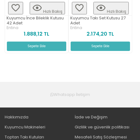
Hızlı Bakış
Hızlı Bakış
Kuyumcu İnce Bileklik Kutusu
Kuyumcu Takı Set Kutusu 27
42 Adet
Adet
Entina
Entina
1.888,12 TL
2.174,20 TL
Sepete Ekle
Sepete Ekle
Whatsapp İletişim
Hakkımızda
İade ve Değişim
Kuyumcu Makineleri
Gizlilik ve güvenlik politikası
Toptan Takı Kutuları
Mesafeli Satış Sözleşmesi