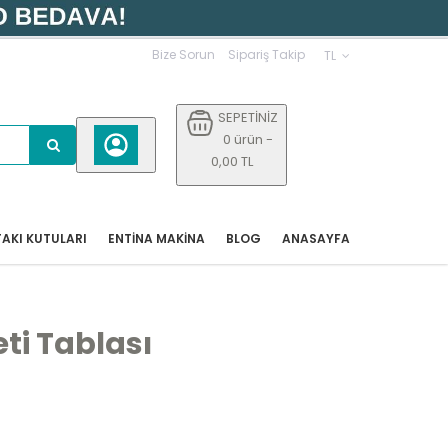
Bize Sorun
Sipariş Takip
TL
SEPETİNİZ
0 ürün -
0,00 TL
AKI KUTULARI
ENTİNA MAKİNA
BLOG
ANASAYFA
ti Tablası