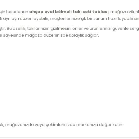
 için tasarlanan
ahşap oval bölmeli takı seti tablası
, mağaza vitrinl
ayrı ayrı düzenleyebilir, müşterilerinize şık bir sunum hazırlayabilirsin
. Bu özellik, takılarınızın çizilmesini önler ve ürünlerinizi güvenle ser
lması sayesinde mağaza düzeninizde kolaylık sağlar.
eyerek, mağazanızda veya çekimlerinizde markanıza değer katın.