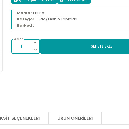
Fiyatı Düşünce Haber Ver
Ürünü Tavsiye Et
Marka :
Entina
Kategori :
Takı/Tesbih Tablaları
Barkod :
SEPETE EKLE
KSIT SEÇENEKLERI
ÜRÜN ÖNERILERI