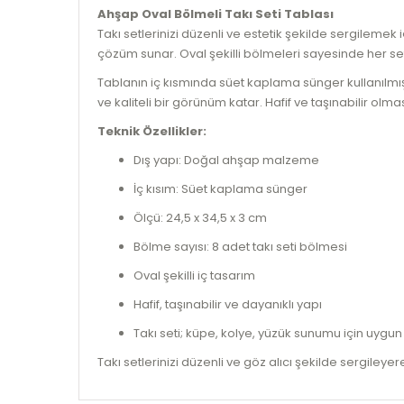
Ahşap Oval Bölmeli Takı Seti Tablası
Takı setlerinizi düzenli ve estetik şekilde sergilemek
çözüm sunar. Oval şekilli bölmeleri sayesinde her seti 
Tablanın iç kısmında süet kaplama sünger kullanılmıştır
ve kaliteli bir görünüm katar. Hafif ve taşınabilir o
Teknik Özellikler:
Dış yapı: Doğal ahşap malzeme
İç kısım: Süet kaplama sünger
Ölçü: 24,5 x 34,5 x 3 cm
Bölme sayısı: 8 adet takı seti bölmesi
Oval şekilli iç tasarım
Hafif, taşınabilir ve dayanıklı yapı
Takı seti; küpe, kolye, yüzük sunumu için uygun
Takı setlerinizi düzenli ve göz alıcı şekilde sergil