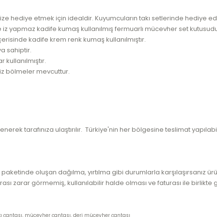
nize hediye etmek için idealdir. Kuyumcuların takı setlerinde hediye edeb
de iz yapmaz kadife kumaş kullanılmış fermuarlı mücevher set kutusud
erisinde kadife krem renk kumaş kullanılmıştır.
ya sahiptir.
 kullanılmıştır.
iniz bölmeler mevcuttur.
erek tarafınıza ulaştırılır. Türkiye'nin her bölgesine teslimat yapıla
 paketinde oluşan dağılma, yırtılma gibi durumlarla karşılaşırsanız ür
rası zarar görmemiş, kullanılabilir halde olması ve faturası ile birlikte
 takı çantası, mücevher çantası, deri mücevher çantası