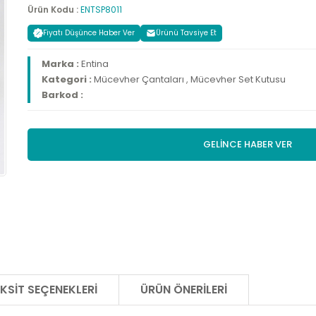
Ürün Kodu :
ENTSP8011
Fiyatı Düşünce Haber Ver
Ürünü Tavsiye Et
Marka :
Entina
Kategori :
Mücevher Çantaları
,
Mücevher Set Kutusu
Barkod :
GELİNCE HABER VER
KSIT SEÇENEKLERI
ÜRÜN ÖNERILERI