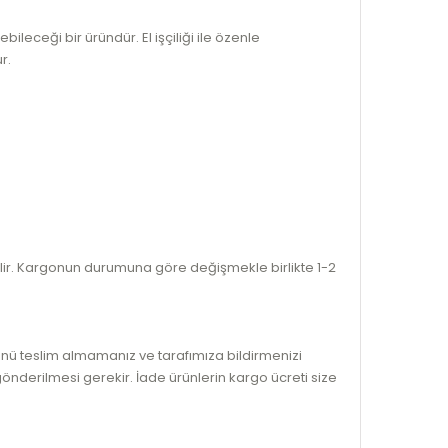
ileceği bir üründür. El işçiliği ile özenle
ur.
bilir. Kargonun durumuna göre değişmekle birlikte 1-2
ünü teslim almamanız ve tarafımıza bildirmenizi
 gönderilmesi gerekir. İade ürünlerin kargo ücreti size