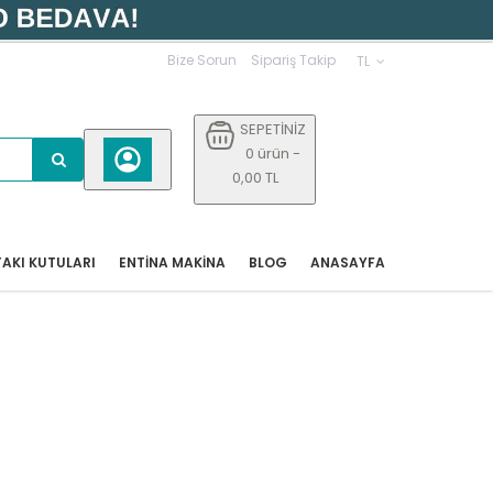
Bize Sorun
Sipariş Takip
TL
SEPETİNİZ
0 ürün -
0,00 TL
AKI KUTULARI
ENTİNA MAKİNA
BLOG
ANASAYFA