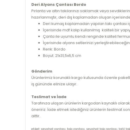
Deri Alyans Çantası Bordo
Pırlanta ve altın takılarınızı saklamak veya sevdikleri
hazırlanmıştır, deri dış kaplamadan oluşan içerisin
Deri kumaş kaplamadan yapılan takı çantası iç
İçerisinde mdf kalıp kullanılmış kaliteli bir yapı
Çanta ile uyumlu kendi renginde kaliteli fermuar
İçerisinde alyans setlerinizi yerleştirebileceğ
Renk: Bordo
Boyut: 21x31,5x6,5 cm
Gönderim
Ürünlerimiz korunaklı kargo kutusunda özenle paketlen
iş gününde elinize ulaşır.
Teslimat ve İade
Tarafınıza ulaşan ürünlerin kargodan kaynaklı olarak
öneririz. İade etmek istediğiniz ürünlerin teslimat son
aittir.
etiket: seyahat çantası, takı çantası, seyahat takı çantası, tatil