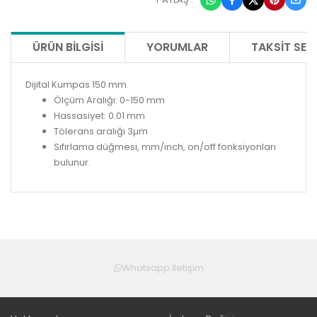
ÜRÜN BILGISI
YORUMLAR
TAKSIT SEÇ
Dijital Kumpas 150 mm
Ölçüm Aralığı: 0-150 mm
Hassasiyet: 0.01 mm
Tölerans aralığı 3µm
Sıfırlama düğmesi, mm/inch, on/off fonksiyonları
bulunur.
Whatsapp İletişim