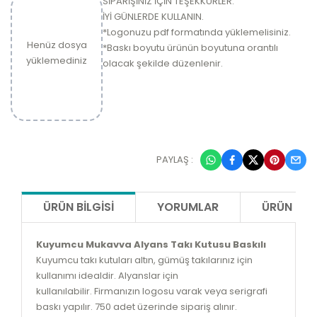
SİPARİŞİNİZ İÇİN TEŞEKKÜRLER.
İYİ GÜNLERDE KULLANIN.
*Logonuzu pdf formatında yüklemelisiniz.
Henüz dosya
*Baskı boyutu ürünün boyutuna orantılı
yüklemediniz
olacak şekilde düzenlenir.
PAYLAŞ :
ÜRÜN BILGISI
YORUMLAR
ÜRÜN ÖNE
Kuyumcu Mukavva Alyans Takı Kutusu Baskılı
Kuyumcu takı kutuları altın, gümüş takılarınız için
kullanımı idealdir. Alyanslar için
kullanılabilir.
Firmanızın logosu varak veya serigrafi
baskı yapılır. 750 adet üzerinde sipariş alınır.