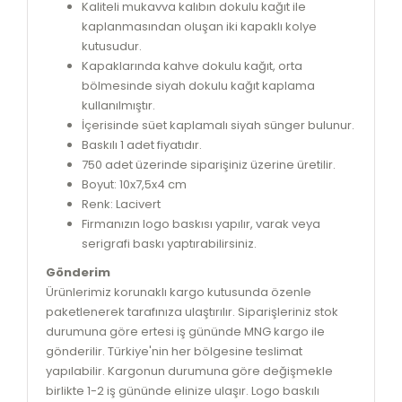
Kaliteli mukavva kalıbın dokulu kağıt ile
kaplanmasından oluşan iki kapaklı kolye
kutusudur.
Kapaklarında kahve dokulu kağıt, orta
bölmesinde siyah dokulu kağıt kaplama
kullanılmıştır.
İçerisinde süet kaplamalı siyah sünger bulunur.
Baskılı 1 adet fiyatıdır.
750 adet üzerinde siparişiniz üzerine üretilir.
Boyut: 10x7,5x4 cm
Renk: Lacivert
Firmanızın logo baskısı yapılır, varak veya
serigrafi baskı yaptırabilirsiniz.
Gönderim
Ürünlerimiz korunaklı kargo kutusunda özenle
paketlenerek tarafınıza ulaştırılır. Siparişleriniz stok
durumuna göre ertesi iş gününde MNG kargo ile
gönderilir. Türkiye'nin her bölgesine teslimat
yapılabilir. Kargonun durumuna göre değişmekle
birlikte 1-2 iş gününde elinize ulaşır. Logo baskılı