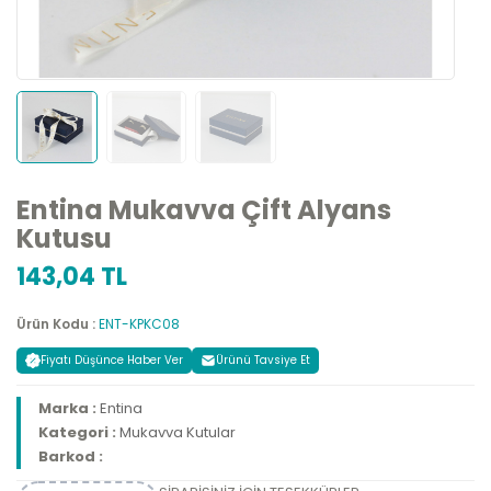
Entina Mukavva Çift Alyans
Kutusu
143,04 TL
Ürün Kodu :
ENT-KPKC08
Fiyatı Düşünce Haber Ver
Ürünü Tavsiye Et
Marka :
Entina
Kategori :
Mukavva Kutular
Barkod :