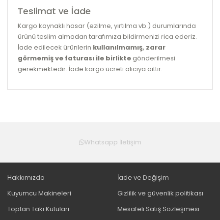
Teslimat ve İade
Kargo kaynaklı hasar (ezilme, yırtılma vb.) durumlarında
ürünü teslim almadan tarafımıza bildirmenizi rica ederiz.
İade edilecek ürünlerin
kullanılmamış, zarar
görmemiş ve faturası ile birlikte
gönderilmesi
gerekmektedir. İade kargo ücreti alıcıya aittir.
Whatsapp İletişim
Hakkımızda
İade ve Değişim
Kuyumcu Makineleri
Gizlilik ve güvenlik politikası
Toptan Takı Kutuları
Mesafeli Satış Sözleşmesi