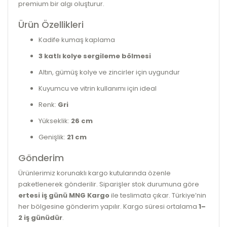
premium bir algı oluşturur.
Ürün Özellikleri
Kadife kumaş kaplama
3 katlı kolye sergileme bölmesi
Altın, gümüş kolye ve zincirler için uygundur
Kuyumcu ve vitrin kullanımı için ideal
Renk:
Gri
Yükseklik:
26 cm
Genişlik:
21 cm
Gönderim
Ürünlerimiz korunaklı kargo kutularında özenle
paketlenerek gönderilir. Siparişler stok durumuna göre
ertesi iş günü MNG Kargo
ile teslimata çıkar. Türkiye’nin
her bölgesine gönderim yapılır. Kargo süresi ortalama
1–
2 iş günüdür
.