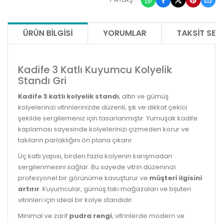
ÜRÜN BILGISI
YORUMLAR
TAKSIT SEÇ
Kadife 3 Katlı Kuyumcu Kolyelik
Standı Gri
Kadife 3 katlı kolyelik standı
, altın ve gümüş
kolyelerinizi vitrinlerinizde düzenli, şık ve dikkat çekici
şekilde sergilemeniz için tasarlanmıştır. Yumuşak kadife
kaplaması sayesinde kolyelerinizi çizmeden korur ve
takıların parlaklığını ön plana çıkarır.
Üç katlı yapısı, birden fazla kolyenin karışmadan
sergilenmesini sağlar. Bu sayede vitrin düzeninizi
profesyonel bir görünüme kavuşturur ve
müşteri ilgisini
artırır
. Kuyumcular, gümüş takı mağazaları ve bijuteri
vitrinleri için ideal bir kolye standıdır.
Minimal ve zarif
pudra rengi
, vitrinlerde modern ve