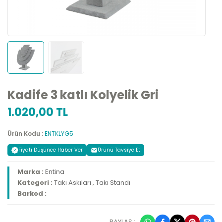
Kadife 3 katlı Kolyelik Gri
1.020,00 TL
Ürün Kodu :
ENTKLYG5
Fiyatı Düşünce Haber Ver
Ürünü Tavsiye Et
Marka :
Entina
Kategori :
Takı Askıları
,
Takı Standı
Barkod :
PAYLAŞ :