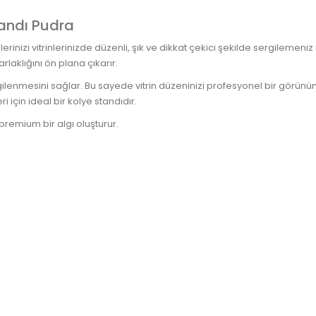
tandı Pudra
lerinizi vitrinlerinizde düzenli, şık ve dikkat çekici şekilde sergilemen
rlaklığını ön plana çıkarır.
rgilenmesini sağlar. Bu sayede vitrin düzeninizi profesyonel bir görün
 için ideal bir kolye standıdır.
premium bir algı oluşturur.