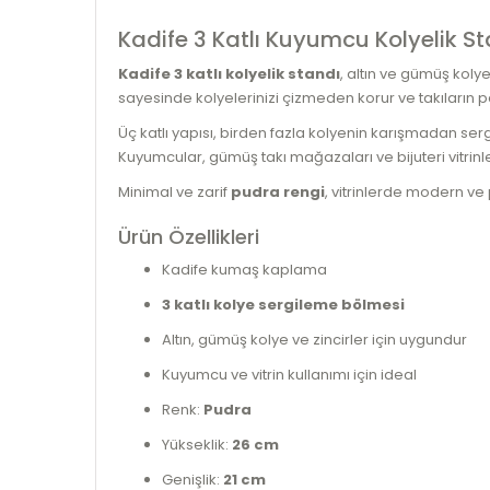
Kadife 3 Katlı Kuyumcu Kolyelik S
Kadife 3 katlı kolyelik standı
, altın ve gümüş kolye
sayesinde kolyelerinizi çizmeden korur ve takıların pa
Üç katlı yapısı, birden fazla kolyenin karışmadan se
Kuyumcular, gümüş takı mağazaları ve bijuteri vitrinleri
Minimal ve zarif
pudra rengi
, vitrinlerde modern ve 
Ürün Özellikleri
Kadife kumaş kaplama
3 katlı kolye sergileme bölmesi
Altın, gümüş kolye ve zincirler için uygundur
Kuyumcu ve vitrin kullanımı için ideal
Renk:
Pudra
Yükseklik:
26 cm
Genişlik:
21 cm