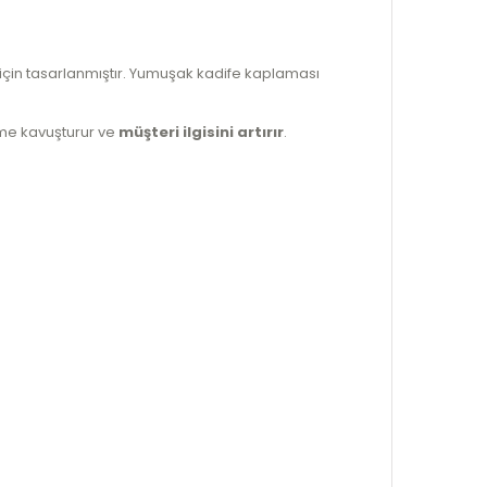
iz için tasarlanmıştır. Yumuşak kadife kaplaması
üme kavuşturur ve
müşteri ilgisini artırır
.