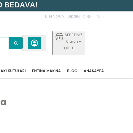
Bize Sorun
Sipariş Takip
TL
SEPETİNİZ
0 ürün -
0,00 TL
AKI KUTULARI
ENTİNA MAKİNA
BLOG
ANASAYFA
ra