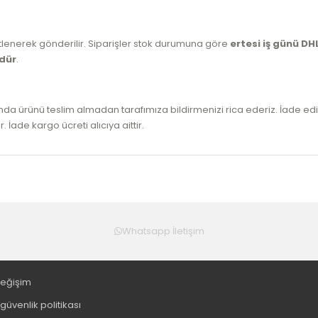
tlenerek gönderilir. Siparişler stok durumuna göre
ertesi iş günü DH
üdür
.
ında ürünü teslim almadan tarafımıza bildirmenizi rica ederiz. İade ed
ade kargo ücreti alıcıya aittir.
Whatsapp İletişim
Değişim
e güvenlik politikası