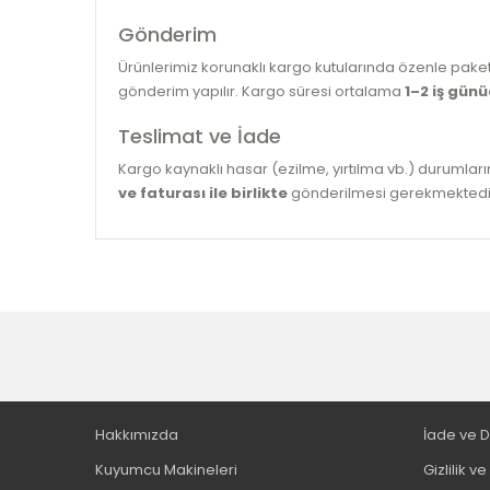
Gönderim
Ürünlerimiz korunaklı kargo kutularında özenle pake
gönderim yapılır. Kargo süresi ortalama
1–2 iş gün
Teslimat ve İade
Kargo kaynaklı hasar (ezilme, yırtılma vb.) durumlar
ve faturası ile birlikte
gönderilmesi gerekmektedir. İ
Hakkımızda
İade ve 
Kuyumcu Makineleri
Gizlilik v