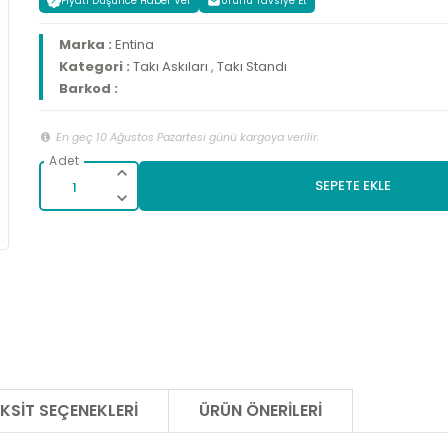
Fiyatı Düşünce Haber Ver
Ürünü Tavsiye Et
Marka :
Entina
Kategori :
Takı Askıları
,
Takı Standı
Barkod :
En geç 10 Ağustos Pazartesi günü kargoya verilir.
SEPETE EKLE
KSIT SEÇENEKLERI
ÜRÜN ÖNERILERI