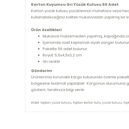
Karton Kuyumcu Gri Yüzük Kutusu 56 Adet
Karton yüzük kutusu yüzüklerinizi muhafaza veya hed
kullanabileceğiniz kaliteli mukavvadan yapılmış bir k
Ürün özellikleri
Mukavva malzemeden yapılmış, kapağında cilt 
İçerisinde süet kaplamalı siyah sünger bulunur
Pakette 56 adet bulunur.
Boyut: 5,5x4,5x3,2 cm
Gri renktir.
Gönderim
Ürünlerimiz korunaklı kargo kutusunda özenle paketlen
bölgesine teslimat yapılabilir. Kargonun durumuna gör
gösterir, tarafınıza bilgi verilir.
etiket: toptan yüzük kutusu, toptan karton kutu, yüzük kutusu, t