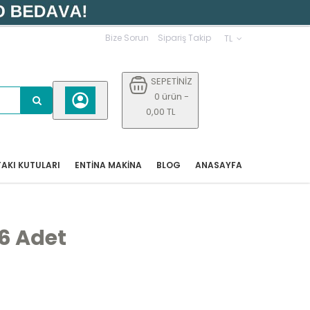
Bize Sorun
Sipariş Takip
TL
SEPETİNİZ
0 ürün -
0,00 TL
AKI KUTULARI
ENTİNA MAKİNA
BLOG
ANASAYFA
6 Adet