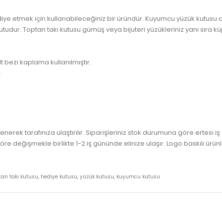
iye etmek için kullanabileceğiniz bir üründür. Kuyumcu yüzük kutusu 
utudur. Toptan takı kutusu gümüş veya bijuteri yüzükleriniz yanı sıra k
bezi kaplama kullanılmıştır.
.
erek tarafınıza ulaştırılır. Siparişleriniz stok durumuna göre ertesi i
e değişmekle birlikte 1-2 iş gününde elinize ulaşır. Logo baskılı ürünl
optan takı kutusu, hediye kutusu, yüzük kutusu, kuyumcu kutusu