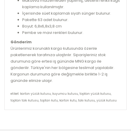
Mukavva malzemeden yapılmış, desenli renkli kağıt
kaplama kullanılmıştır.
İçerisinde süet kaplamalı siyah sünger bulunur.
Pakette 63 adet bulunur.
Boyut: 6,8x6,8x3,8 cm
Pembe ve mavi renkleri bulunur.
Gönderim
Ürünlerimiz korunaklı kargo kutusunda özenle
paketlenerek tarafınıza ulaştırılır. Siparişleriniz stok
durumuna göre ertesi iş gününde MNG kargo ile
gönderilir. Türkiye'nin her bölgesine teslimat yapılabilir.
Kargonun durumuna göre değişmekle birlikte 1-2 iş
gününde elinize ulaşır.
etiket: karton yüzük kutusu, kuyumcu kutusu, toptan yüzük kutusu,
toptan takı kutusu, toptan kutu, karton kutu, takı kutusu, yüzük kutusu