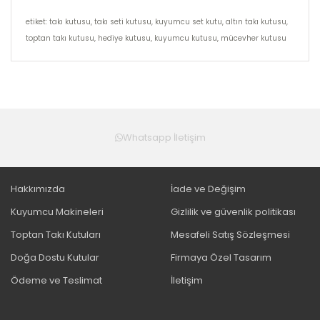
etiket: takı kutusu, takı seti kutusu, kuyumcu set kutu, altın takı kutusu,
toptan takı kutusu, hediye kutusu, kuyumcu kutusu, mücevher kutusu
Whatsapp İletişim
Hakkımızda
İade ve Değişim
Kuyumcu Makineleri
Gizlilik ve güvenlik politikası
Toptan Takı Kutuları
Mesafeli Satış Sözleşmesi
Doğa Dostu Kutular
Firmaya Özel Tasarım
Ödeme ve Teslimat
İletişim